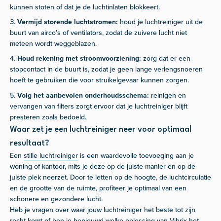
kunnen stoten of dat je de luchtinlaten blokkeert.
Vermijd storende luchtstromen:
houd je luchtreiniger uit de
buurt van airco’s of ventilators, zodat de zuivere lucht niet
meteen wordt weggeblazen.
Houd rekening met stroomvoorziening:
zorg dat er een
stopcontact in de buurt is, zodat je geen lange verlengsnoeren
hoeft te gebruiken die voor struikelgevaar kunnen zorgen.
Volg het aanbevolen onderhoudsschema:
reinigen en
vervangen van filters zorgt ervoor dat je luchtreiniger blijft
presteren zoals bedoeld.
Waar zet je een luchtreiniger neer voor optimaal
resultaat?
Een
stille luchtreiniger
is een waardevolle toevoeging aan je
woning of kantoor, mits je deze op de juiste manier en op de
juiste plek neerzet. Door te letten op de hoogte, de luchtcirculatie
en de grootte van de ruimte, profiteer je optimaal van een
schonere en gezondere lucht.
Heb je vragen over waar jouw luchtreiniger het beste tot zijn
recht komt of ben je benieuwd welke oplossing van Vibrix het