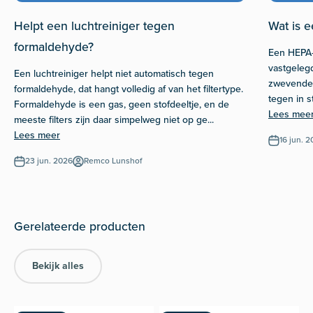
Helpt een luchtreiniger tegen
Wat is e
formaldehyde?
Een HEPA-f
vastgeleg
Een luchtreiniger helpt niet automatisch tegen
zwevende d
formaldehyde, dat hangt volledig af van het filtertype.
tegen in s
Formaldehyde is een gas, geen stofdeeltje, en de
Lees mee
meeste filters zijn daar simpelweg niet op ge...
Lees meer
16 jun. 
23 jun. 2026
Remco Lunshof
Bekijk alles