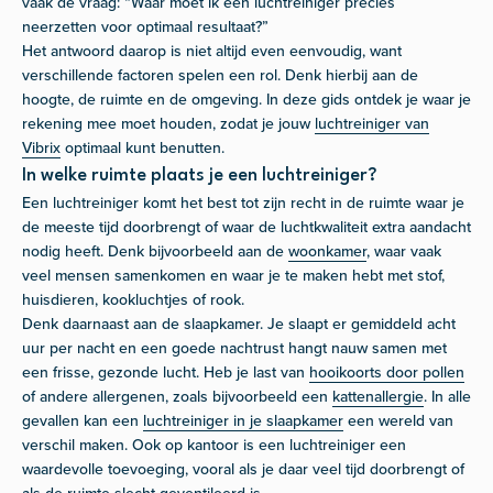
vaak de vraag: “Waar moet ik een luchtreiniger precies
neerzetten voor optimaal resultaat?”
Het antwoord daarop is niet altijd even eenvoudig, want
verschillende factoren spelen een rol. Denk hierbij aan de
hoogte, de ruimte en de omgeving. In deze gids ontdek je waar je
rekening mee moet houden, zodat je jouw
luchtreiniger van
Vibrix
optimaal kunt benutten.
In welke ruimte plaats je een luchtreiniger?
Een luchtreiniger komt het best tot zijn recht in de ruimte waar je
de meeste tijd doorbrengt of waar de luchtkwaliteit extra aandacht
nodig heeft. Denk bijvoorbeeld aan de
woonkamer
, waar vaak
veel mensen samenkomen en waar je te maken hebt met stof,
huisdieren, kookluchtjes of rook.
Denk daarnaast aan de slaapkamer. Je slaapt er gemiddeld acht
uur per nacht en een goede nachtrust hangt nauw samen met
een frisse, gezonde lucht. Heb je last van
hooikoorts door pollen
of andere allergenen, zoals bijvoorbeeld een
kattenallergie
. In alle
gevallen kan een
luchtreiniger in je slaapkamer
een wereld van
verschil maken. Ook op kantoor is een luchtreiniger een
waardevolle toevoeging, vooral als je daar veel tijd doorbrengt of