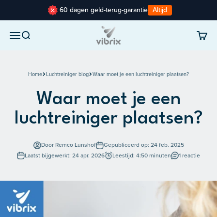
Naar inhoud
60 dagen geld-terug-garantie
Altijd
Vibrix
Navigatiemenu openen
Zoeken openen
Winke
Home
Luchtreiniger blog
Waar moet je een luchtreiniger plaatsen?
Waar moet je een
luchtreiniger plaatsen?
Door Remco Lunshof
Gepubliceerd op: 24 feb. 2025
Laatst bijgewerkt: 24 apr. 2026
Leestijd: 4:50 minuten
1 reactie