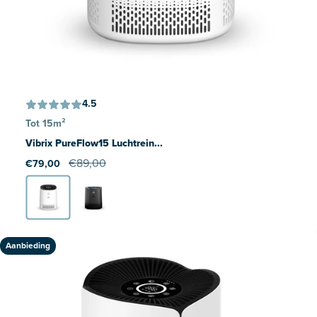
4.5
Tot 15m²
Vibrix PureFlow15 Luchtrein...
€89,00
€79,00
Aanbieding