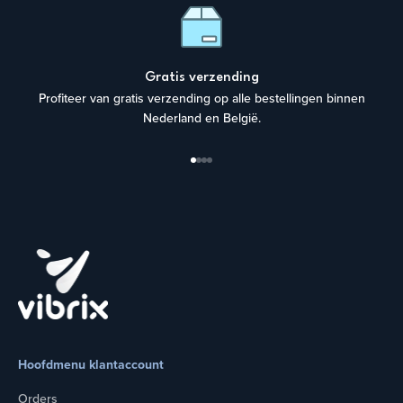
Gratis verzending
Profiteer van gratis verzending op alle bestellingen binnen
Nederland en België.
Naar artikel 1
Naar artikel 2
Naar artikel 3
Naar artikel 4
Hoofdmenu klantaccount
Orders