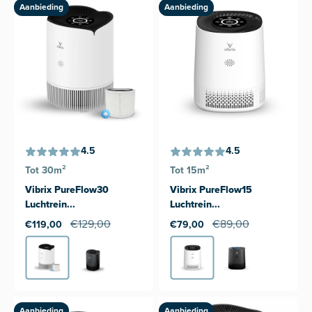
Aanbieding
Aanbieding
4.5
4.5
Tot 30m²
Tot 15m²
Vibrix PureFlow30
Vibrix PureFlow15
Luchtrein...
Luchtrein...
€129,00
€89,00
€119,00
€79,00
Aanbieding
Aanbieding