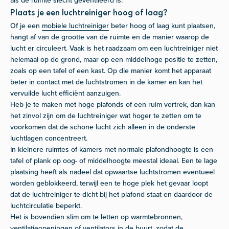
als de ruimte slecht geventileerd is.
Plaats je een luchtreiniger hoog of laag?
Of je een
mobiele luchtreiniger
beter hoog of laag kunt plaatsen,
hangt af van de grootte van de ruimte en de manier waarop de
lucht er circuleert. Vaak is het raadzaam om een luchtreiniger niet
helemaal op de grond, maar op een middelhoge positie te zetten,
zoals op een tafel of een kast. Op die manier komt het apparaat
beter in contact met de luchtstromen in de kamer en kan het
vervuilde lucht efficiënt aanzuigen.
Heb je te maken met hoge plafonds of een ruim vertrek, dan kan
het zinvol zijn om de luchtreiniger wat hoger te zetten om te
voorkomen dat de schone lucht zich alleen in de onderste
luchtlagen concentreert.
In kleinere ruimtes of kamers met normale plafondhoogte is een
tafel of plank op oog- of middelhoogte meestal ideaal. Een te lage
plaatsing heeft als nadeel dat opwaartse luchtstromen eventueel
worden geblokkeerd, terwijl een te hoge plek het gevaar loopt
dat de luchtreiniger te dicht bij het plafond staat en daardoor de
luchtcirculatie beperkt.
Het is bovendien slim om te letten op warmtebronnen,
ventilatieopeningen of ventilators in de buurt, zodat de