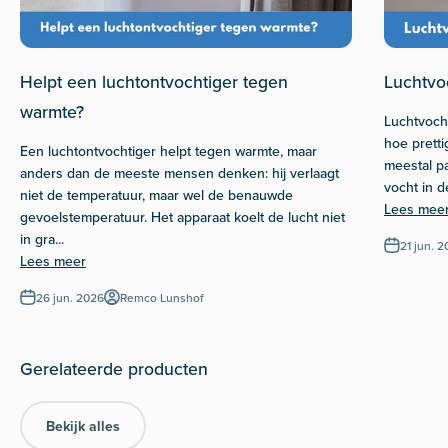
Helpt een luchtontvochtiger tegen
Luchtvoc
warmte?
Luchtvocht
hoe pretti
Een luchtontvochtiger helpt tegen warmte, maar
meestal pas
anders dan de meeste mensen denken: hij verlaagt
vocht in de
niet de temperatuur, maar wel de benauwde
Lees mee
gevoelstemperatuur. Het apparaat koelt de lucht niet
in gra...
21 jun. 
Lees meer
26 jun. 2026
Remco Lunshof
Bekijk alles