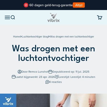
Naar inhoud
60 dagen geld-terug-garantie
Altijd
Vibrix
Navigatiemenu openen
Zoeken openen
Winke
Home
Luchtontvochtiger blog
Was drogen met een luchtontvochtiger
Was drogen met een
luchtontvochtiger
Door Remco Lunshof
Gepubliceerd op: 11 jul. 2025
Laatst bijgewerkt: 23 apr. 2026
Leestijd: Leestijd: 4 minuten
0 reacties