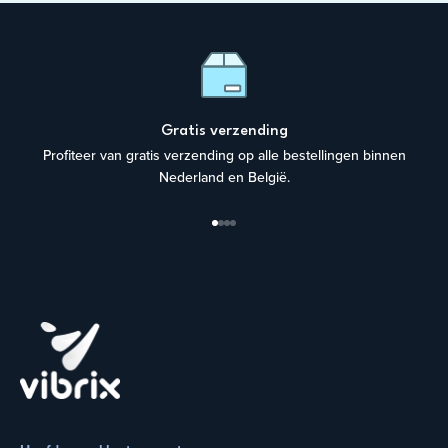
Gratis verzending
Profiteer van gratis verzending op alle bestellingen binnen
Nederland en België.
Naar artikel 1
Naar artikel 2
Naar artikel 3
Naar artikel 4